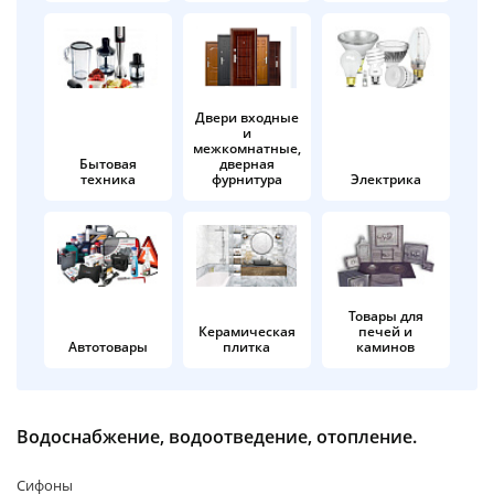
об оплате Плайтом
Двери входные
и
Остались вопросы?
25
межкомнатные,
8 800 302-02-51
Бытовая
дверная
техника
фурнитура
Электрика
plait.ru
раз в 2
недели
Товары для
Керамическая
печей и
Автотовары
плитка
каминов
Водоснабжение, водоотведение, отопление.
Сифоны