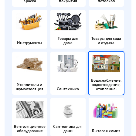
Краска
покрытия
потолков
Добавляйте товары
в корзину
Оплачивайте сегодня только
Товары для
Товары для сада
Инструменты
дома
и отдыха
25
% картой любого банка
Получайте товар
выбранный способом
Водоснабжение,
Утеплители и
водоотведение,
шумоизоляция
Сантехника
отопление.
Оставшиеся
75
% будут
списываться
с вашей карты
по
25
%
каждые 2 недели
Вентиляционное
Сантехника для
оборудование
дачи
Бытовая химия
Подробнее