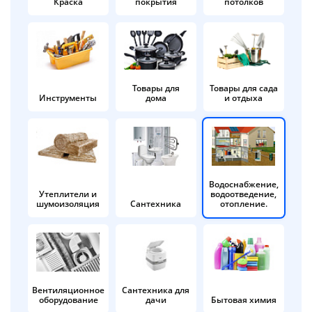
Краска
покрытия
потолков
Добавляйте товары
в корзину
Оплачивайте сегодня только
Товары для
Товары для сада
Инструменты
дома
и отдыха
25
% картой любого банка
Получайте товар
выбранный способом
Водоснабжение,
Утеплители и
водоотведение,
шумоизоляция
Сантехника
отопление.
Оставшиеся
75
% будут
списываться
с вашей карты
по
25
%
каждые 2 недели
Вентиляционное
Сантехника для
оборудование
дачи
Бытовая химия
Подробнее