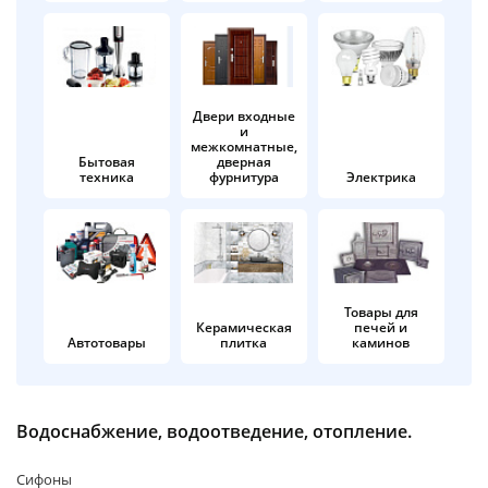
об оплате Плайтом
Двери входные
и
Остались вопросы?
25
межкомнатные,
8 800 302-02-51
Бытовая
дверная
техника
фурнитура
Электрика
plait.ru
раз в 2
недели
Товары для
Керамическая
печей и
Автотовары
плитка
каминов
Водоснабжение, водоотведение, отопление.
Сифоны