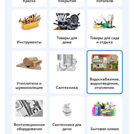
Краска
покрытия
потолков
Добавляйте товары
в корзину
Оплачивайте сегодня только
Товары для
Товары для сада
Инструменты
дома
и отдыха
25
% картой любого банка
Получайте товар
выбранный способом
Водоснабжение,
Утеплители и
водоотведение,
шумоизоляция
Сантехника
отопление.
Оставшиеся
75
% будут
списываться
с вашей карты
по
25
%
каждые 2 недели
Вентиляционное
Сантехника для
оборудование
дачи
Бытовая химия
Подробнее