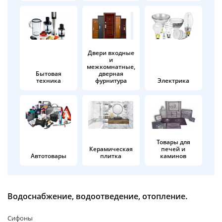
об оплате Плайтом
Двери входные
и
Остались вопросы?
25
межкомнатные,
8 800 302-02-51
Бытовая
дверная
техника
фурнитура
Электрика
plait.ru
раз в 2
недели
Товары для
Керамическая
печей и
Автотовары
плитка
каминов
Водоснабжение, водоотведение, отопление.
Сифоны