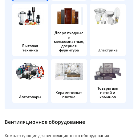
об оплате Плайтом
Двери входные
и
Остались вопросы?
25
межкомнатные,
8 800 302-02-51
Бытовая
дверная
техника
фурнитура
Электрика
plait.ru
раз в 2
недели
Товары для
Керамическая
печей и
Автотовары
плитка
каминов
Вентиляционное оборудование
Комплектующие для вентиляционного оборудования