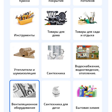
Краска
покрытия
потолков
Добавляйте товары
в корзину
Оплачивайте сегодня только
Товары для
Товары для сада
Инструменты
дома
и отдыха
25
% картой любого банка
Получайте товар
выбранный способом
Водоснабжение,
Утеплители и
водоотведение,
шумоизоляция
Сантехника
отопление.
Оставшиеся
75
% будут
списываться
с вашей карты
по
25
%
каждые 2 недели
Вентиляционное
Сантехника для
оборудование
дачи
Бытовая химия
Подробнее