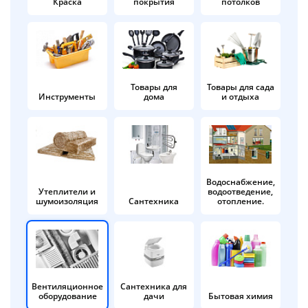
Краска
покрытия
потолков
Добавляйте товары
в корзину
Оплачивайте сегодня только
Товары для
Товары для сада
Инструменты
дома
и отдыха
25
% картой любого банка
Получайте товар
выбранный способом
Водоснабжение,
Утеплители и
водоотведение,
шумоизоляция
Сантехника
отопление.
Оставшиеся
75
% будут
списываться
с вашей карты
по
25
%
каждые 2 недели
Вентиляционное
Сантехника для
оборудование
дачи
Бытовая химия
Подробнее