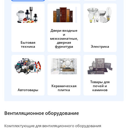
об оплате Плайтом
Двери входные
и
Остались вопросы?
25
межкомнатные,
8 800 302-02-51
Бытовая
дверная
техника
фурнитура
Электрика
plait.ru
раз в 2
недели
Товары для
Керамическая
печей и
Автотовары
плитка
каминов
Вентиляционное оборудование
Комплектующие для вентиляционного оборудования