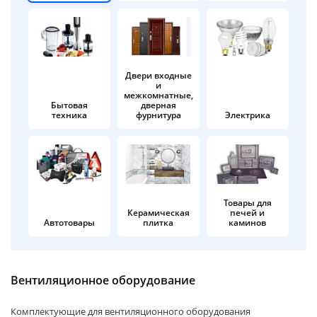
об оплате Плайтом
Двери входные
и
Остались вопросы?
25
межкомнатные,
8 800 302-02-51
Бытовая
дверная
техника
фурнитура
Электрика
plait.ru
раз в 2
недели
Товары для
Керамическая
печей и
Автотовары
плитка
каминов
Вентиляционное оборудование
Комплектующие для вентиляционного оборудования