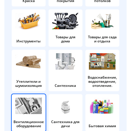
Краска
покрытия
потолков
Добавляйте товары
в корзину
Оплачивайте сегодня только
Товары для
Товары для сада
Инструменты
дома
и отдыха
25
% картой любого банка
Получайте товар
выбранный способом
Водоснабжение,
Утеплители и
водоотведение,
шумоизоляция
Сантехника
отопление.
Оставшиеся
75
% будут
списываться
с вашей карты
по
25
%
каждые 2 недели
Вентиляционное
Сантехника для
оборудование
дачи
Бытовая химия
Подробнее