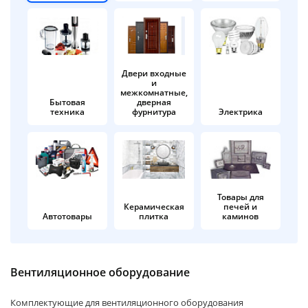
об оплате Плайтом
Двери входные
и
Остались вопросы?
25
межкомнатные,
8 800 302-02-51
Бытовая
дверная
техника
фурнитура
Электрика
plait.ru
раз в 2
недели
Товары для
Керамическая
печей и
Автотовары
плитка
каминов
Вентиляционное оборудование
Комплектующие для вентиляционного оборудования