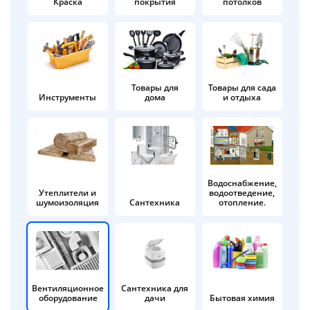
Краска
покрытия
потолков
Добавляйте товары
в корзину
Оплачивайте сегодня только
Товары для
Товары для сада
Инструменты
дома
и отдыха
25
% картой любого банка
Получайте товар
выбранный способом
Водоснабжение,
Утеплители и
водоотведение,
шумоизоляция
Сантехника
отопление.
Оставшиеся
75
% будут
списываться
с вашей карты
по
25
%
каждые 2 недели
Вентиляционное
Сантехника для
оборудование
дачи
Бытовая химия
Подробнее