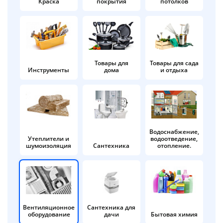
Краска
покрытия
потолков
Добавляйте товары
в корзину
Оплачивайте сегодня только
Товары для
Товары для сада
Инструменты
дома
и отдыха
25
% картой любого банка
Получайте товар
выбранный способом
Водоснабжение,
Утеплители и
водоотведение,
шумоизоляция
Сантехника
отопление.
Оставшиеся
75
% будут
списываться
с вашей карты
по
25
%
каждые 2 недели
Вентиляционное
Сантехника для
оборудование
дачи
Бытовая химия
Подробнее