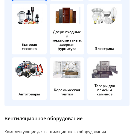
об оплате Плайтом
Двери входные
и
Остались вопросы?
25
межкомнатные,
8 800 302-02-51
Бытовая
дверная
техника
фурнитура
Электрика
plait.ru
раз в 2
недели
Товары для
Керамическая
печей и
Автотовары
плитка
каминов
Вентиляционное оборудование
Комплектующие для вентиляционного оборудования