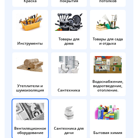
Краска
покрытия
потолков
Добавляйте товары
в корзину
Оплачивайте сегодня только
Товары для
Товары для сада
Инструменты
дома
и отдыха
25
% картой любого банка
Получайте товар
выбранный способом
Водоснабжение,
Утеплители и
водоотведение,
шумоизоляция
Сантехника
отопление.
Оставшиеся
75
% будут
списываться
с вашей карты
по
25
%
каждые 2 недели
Вентиляционное
Сантехника для
оборудование
дачи
Бытовая химия
Подробнее