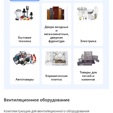
об оплате Плайтом
Двери входные
и
Остались вопросы?
25
межкомнатные,
8 800 302-02-51
Бытовая
дверная
техника
фурнитура
Электрика
plait.ru
раз в 2
недели
Товары для
Керамическая
печей и
Автотовары
плитка
каминов
Вентиляционное оборудование
Комплектующие для вентиляционного оборудования