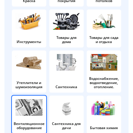
Краска
покрытия
потолков
Добавляйте товары
в корзину
Оплачивайте сегодня только
Товары для
Товары для сада
Инструменты
дома
и отдыха
25
% картой любого банка
Получайте товар
выбранный способом
Водоснабжение,
Утеплители и
водоотведение,
шумоизоляция
Сантехника
отопление.
Оставшиеся
75
% будут
списываться
с вашей карты
по
25
%
каждые 2 недели
Вентиляционное
Сантехника для
оборудование
дачи
Бытовая химия
Подробнее