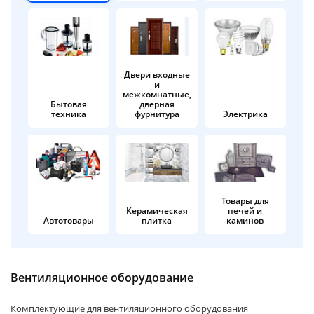
об оплате Плайтом
Двери входные
и
Остались вопросы?
25
межкомнатные,
8 800 302-02-51
Бытовая
дверная
техника
фурнитура
Электрика
plait.ru
раз в 2
недели
Товары для
Керамическая
печей и
Автотовары
плитка
каминов
Вентиляционное оборудование
Комплектующие для вентиляционного оборудования