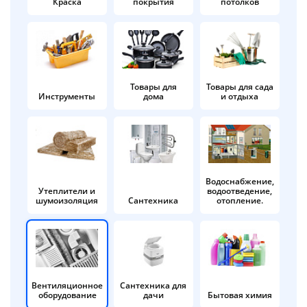
Краска
покрытия
потолков
Добавляйте товары
в корзину
Оплачивайте сегодня только
Товары для
Товары для сада
Инструменты
дома
и отдыха
25
% картой любого банка
Получайте товар
выбранный способом
Водоснабжение,
Утеплители и
водоотведение,
шумоизоляция
Сантехника
отопление.
Оставшиеся
75
% будут
списываться
с вашей карты
по
25
%
каждые 2 недели
Вентиляционное
Сантехника для
оборудование
дачи
Бытовая химия
Подробнее