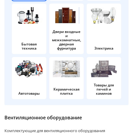
об оплате Плайтом
Двери входные
и
Остались вопросы?
25
межкомнатные,
8 800 302-02-51
Бытовая
дверная
техника
фурнитура
Электрика
plait.ru
раз в 2
недели
Товары для
Керамическая
печей и
Автотовары
плитка
каминов
Вентиляционное оборудование
Комплектующие для вентиляционного оборудования