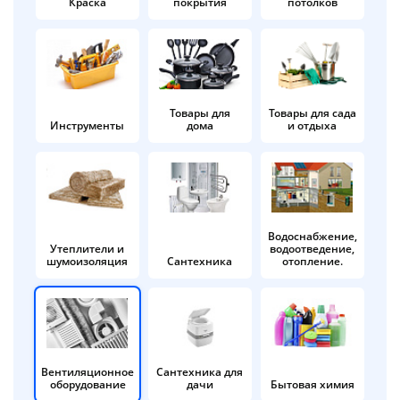
Краска
покрытия
потолков
Добавляйте товары
в корзину
Оплачивайте сегодня только
Товары для
Товары для сада
Инструменты
дома
и отдыха
25
% картой любого банка
Получайте товар
выбранный способом
Водоснабжение,
Утеплители и
водоотведение,
шумоизоляция
Сантехника
отопление.
Оставшиеся
75
% будут
списываться
с вашей карты
по
25
%
каждые 2 недели
Вентиляционное
Сантехника для
оборудование
дачи
Бытовая химия
Подробнее