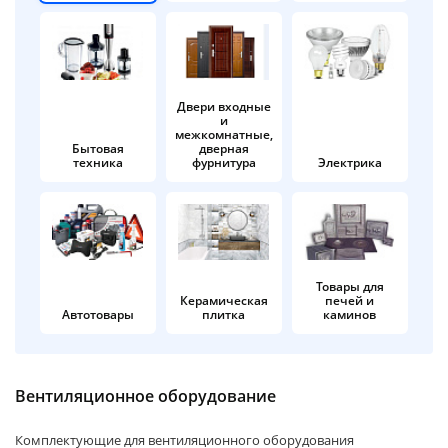
об оплате Плайтом
Двери входные
и
Остались вопросы?
25
межкомнатные,
8 800 302-02-51
Бытовая
дверная
техника
фурнитура
Электрика
plait.ru
раз в 2
недели
Товары для
Керамическая
печей и
Автотовары
плитка
каминов
Вентиляционное оборудование
Комплектующие для вентиляционного оборудования