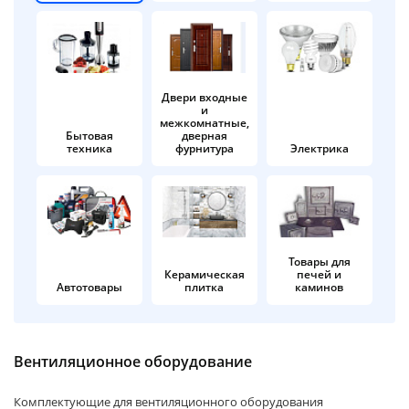
об оплате Плайтом
Двери входные
и
Остались вопросы?
25
межкомнатные,
8 800 302-02-51
Бытовая
дверная
техника
фурнитура
Электрика
plait.ru
раз в 2
недели
Товары для
Керамическая
печей и
Автотовары
плитка
каминов
Вентиляционное оборудование
Комплектующие для вентиляционного оборудования