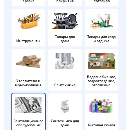
Краска
покрытия
потолков
Добавляйте товары
в корзину
Оплачивайте сегодня только
Товары для
Товары для сада
Инструменты
дома
и отдыха
25
% картой любого банка
Получайте товар
выбранный способом
Водоснабжение,
Утеплители и
водоотведение,
шумоизоляция
Сантехника
отопление.
Оставшиеся
75
% будут
списываться
с вашей карты
по
25
%
каждые 2 недели
Вентиляционное
Сантехника для
оборудование
дачи
Бытовая химия
Подробнее