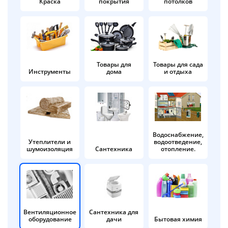
Краска
покрытия
потолков
Добавляйте товары
в корзину
Оплачивайте сегодня только
Товары для
Товары для сада
Инструменты
дома
и отдыха
25
% картой любого банка
Получайте товар
выбранный способом
Водоснабжение,
Утеплители и
водоотведение,
шумоизоляция
Сантехника
отопление.
Оставшиеся
75
% будут
списываться
с вашей карты
по
25
%
каждые 2 недели
Вентиляционное
Сантехника для
оборудование
дачи
Бытовая химия
Подробнее