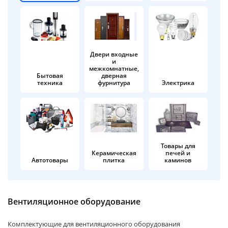
об оплате Плайтом
Двери входные
и
Остались вопросы?
25
межкомнатные,
8 800 302-02-51
Бытовая
дверная
техника
фурнитура
Электрика
plait.ru
раз в 2
недели
Товары для
Керамическая
печей и
Автотовары
плитка
каминов
Вентиляционное оборудование
Комплектующие для вентиляционного оборудования