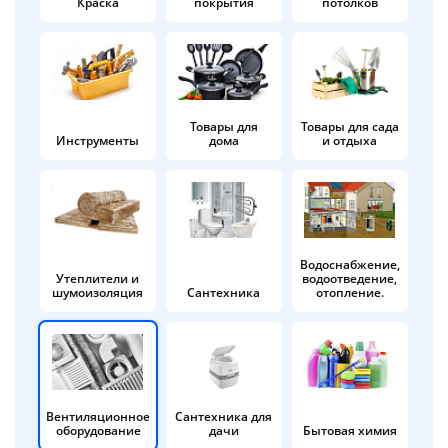
Краска
покрытия
потолков
Добавляйте товары
в корзину
Оплачивайте сегодня только
Товары для
Товары для сада
Инструменты
дома
и отдыха
25
% картой любого банка
Получайте товар
выбранный способом
Водоснабжение,
Утеплители и
водоотведение,
шумоизоляция
Сантехника
отопление.
Оставшиеся
75
% будут
списываться
с вашей карты
по
25
%
каждые 2 недели
Вентиляционное
Сантехника для
оборудование
дачи
Бытовая химия
Подробнее