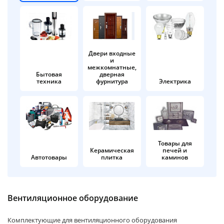
об оплате Плайтом
Двери входные
и
Остались вопросы?
25
межкомнатные,
8 800 302-02-51
Бытовая
дверная
техника
фурнитура
Электрика
plait.ru
раз в 2
недели
Товары для
Керамическая
печей и
Автотовары
плитка
каминов
Вентиляционное оборудование
Комплектующие для вентиляционного оборудования