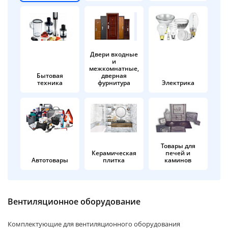
об оплате Плайтом
Двери входные
и
Остались вопросы?
25
межкомнатные,
8 800 302-02-51
Бытовая
дверная
техника
фурнитура
Электрика
plait.ru
раз в 2
недели
Товары для
Керамическая
печей и
Автотовары
плитка
каминов
Вентиляционное оборудование
Комплектующие для вентиляционного оборудования