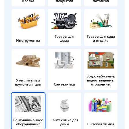
Краска
покрытия
потолков
Добавляйте товары
в корзину
Оплачивайте сегодня только
Товары для
Товары для сада
Инструменты
дома
и отдыха
25
% картой любого банка
Получайте товар
выбранный способом
Водоснабжение,
Утеплители и
водоотведение,
шумоизоляция
Сантехника
отопление.
Оставшиеся
75
% будут
списываться
с вашей карты
по
25
%
каждые 2 недели
Вентиляционное
Сантехника для
оборудование
дачи
Бытовая химия
Подробнее