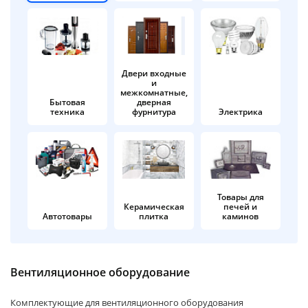
об оплате Плайтом
Двери входные
и
Остались вопросы?
25
межкомнатные,
8 800 302-02-51
Бытовая
дверная
техника
фурнитура
Электрика
plait.ru
раз в 2
недели
Товары для
Керамическая
печей и
Автотовары
плитка
каминов
Вентиляционное оборудование
Комплектующие для вентиляционного оборудования