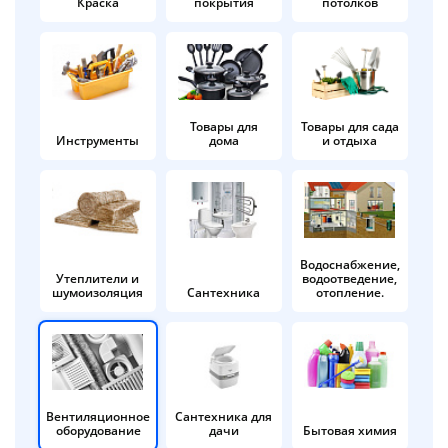
Краска
покрытия
потолков
Добавляйте товары
в корзину
Оплачивайте сегодня только
Товары для
Товары для сада
Инструменты
дома
и отдыха
25
% картой любого банка
Получайте товар
выбранный способом
Водоснабжение,
Утеплители и
водоотведение,
шумоизоляция
Сантехника
отопление.
Оставшиеся
75
% будут
списываться
с вашей карты
по
25
%
каждые 2 недели
Вентиляционное
Сантехника для
оборудование
дачи
Бытовая химия
Подробнее