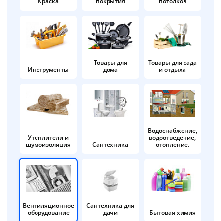
Краска
покрытия
потолков
Добавляйте товары
в корзину
Оплачивайте сегодня только
Товары для
Товары для сада
Инструменты
дома
и отдыха
25
% картой любого банка
Получайте товар
выбранный способом
Водоснабжение,
Утеплители и
водоотведение,
шумоизоляция
Сантехника
отопление.
Оставшиеся
75
% будут
списываться
с вашей карты
по
25
%
каждые 2 недели
Вентиляционное
Сантехника для
оборудование
дачи
Бытовая химия
Подробнее