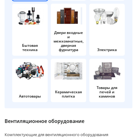
об оплате Плайтом
Двери входные
и
Остались вопросы?
25
межкомнатные,
8 800 302-02-51
Бытовая
дверная
техника
фурнитура
Электрика
plait.ru
раз в 2
недели
Товары для
Керамическая
печей и
Автотовары
плитка
каминов
Вентиляционное оборудование
Комплектующие для вентиляционного оборудования