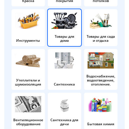
Краска
покрытия
потолков
Добавляйте товары
в корзину
Оплачивайте сегодня только
Товары для
Товары для сада
Инструменты
дома
и отдыха
25
% картой любого банка
Получайте товар
выбранный способом
Водоснабжение,
Утеплители и
водоотведение,
шумоизоляция
Сантехника
отопление.
Оставшиеся
75
% будут
списываться
с вашей карты
по
25
%
каждые 2 недели
Вентиляционное
Сантехника для
оборудование
дачи
Бытовая химия
Подробнее