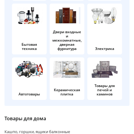
об оплате Плайтом
Двери входные
и
Остались вопросы?
25
межкомнатные,
8 800 302-02-51
Бытовая
дверная
техника
фурнитура
Электрика
plait.ru
раз в 2
недели
Товары для
Керамическая
печей и
Автотовары
плитка
каминов
Товары для дома
Кашпо, горшки, ящики балконные