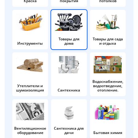
Краска
покрытия
потолков
Добавляйте товары
в корзину
Оплачивайте сегодня только
Товары для
Товары для сада
Инструменты
дома
и отдыха
25
% картой любого банка
Получайте товар
выбранный способом
Водоснабжение,
Утеплители и
водоотведение,
шумоизоляция
Сантехника
отопление.
Оставшиеся
75
% будут
списываться
с вашей карты
по
25
%
каждые 2 недели
Вентиляционное
Сантехника для
оборудование
дачи
Бытовая химия
Подробнее