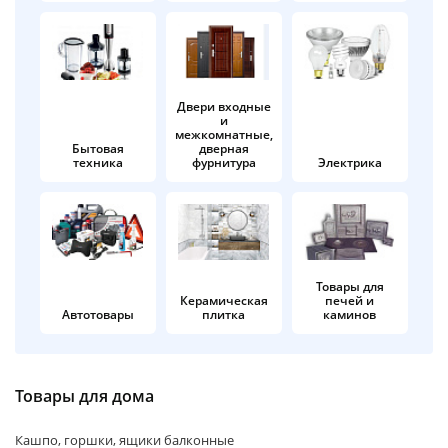
об оплате Плайтом
Двери входные
и
Остались вопросы?
25
межкомнатные,
8 800 302-02-51
Бытовая
дверная
техника
фурнитура
Электрика
plait.ru
раз в 2
недели
Товары для
Керамическая
печей и
Автотовары
плитка
каминов
Товары для дома
Кашпо, горшки, ящики балконные