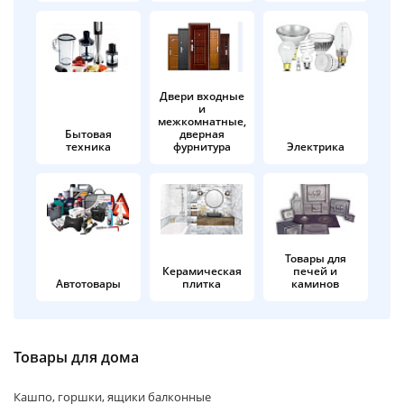
об оплате Плайтом
Двери входные
и
Остались вопросы?
25
межкомнатные,
8 800 302-02-51
Бытовая
дверная
техника
фурнитура
Электрика
plait.ru
раз в 2
недели
Товары для
Керамическая
печей и
Автотовары
плитка
каминов
Товары для дома
Кашпо, горшки, ящики балконные