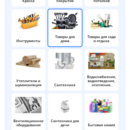
Краска
покрытия
потолков
Добавляйте товары
в корзину
Оплачивайте сегодня только
Товары для
Товары для сада
Инструменты
дома
и отдыха
25
% картой любого банка
Получайте товар
выбранный способом
Водоснабжение,
Утеплители и
водоотведение,
шумоизоляция
Сантехника
отопление.
Оставшиеся
75
% будут
списываться
с вашей карты
по
25
%
каждые 2 недели
Вентиляционное
Сантехника для
оборудование
дачи
Бытовая химия
Подробнее