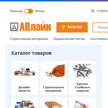
Розница
Оптом
+7 (931)
+7 (931)
8 8172 
КАТАЛОГ
8 8172 
8 8172 
Строительные материалы
Керамическая плитка
Сантехника
Каталог товаров
Крепеж.
Дизайн-
Строительные
Скобяные
проекты
материалы
изделия