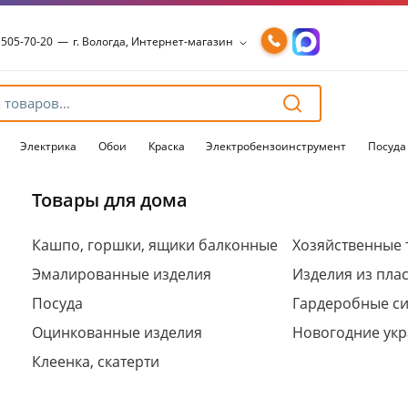
 505-70-20
—
г. Вологда, Интернет-магазин
 505-70-20
—
г. Вологда, Интернет-магазин
54-15-99
—
г. Вологда, Чернышевского, 147А
54-15-98
—
г. Вологда, Конева, 36
54-15-96
—
г. Вологда, Пошехонское ш., 18
Электрика
Обои
Краска
Электробензоинструмент
Посуда
Товары для дома
Для клиентов всех банков
Кашпо, горшки, ящики балконные
Хозяйственные 
Эмалированные изделия
Изделия из пла
Разбейте
оплату
Посуда
Гардеробные с
на части
без переплат
Оцинкованные изделия
Новогодние ук
Клеенка, скатерти
График платежей