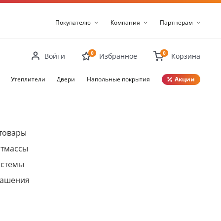
Покупателю
Компания
Партнёрам
0
0
Войти
Избранное
Корзина
Утеплители
Двери
Напольные покрытия
Акции
Закрыть
товары
стмассы
истемы
рашения