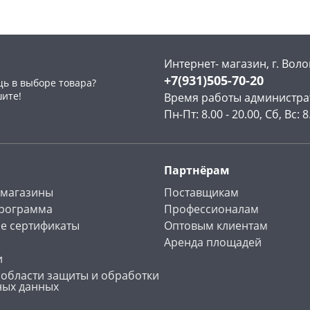
Интернет- магазин, г. Воло
+7(931)505-70-20
ь в выборе товара?
раз в 2 недели
шите!
Время работы администра
Пн-Пт: 8.00 - 20.00, Сб, Вс: 8
Партнёрам
 магазины
Поставщикам
программа
Профессионалам
е сертификаты
Оптовым клиентам
Аренда площадей
и
 области защиты и обработки
ных данных