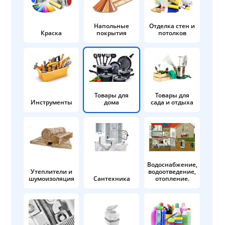
Напольные
Отделка стен и
Краска
покрытия
потолков
Товары для
Товары для
Инструменты
дома
сада и отдыха
Водоснабжение,
Утеплители и
водоотведение,
шумоизоляция
Сантехника
отопление.