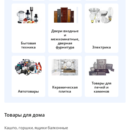
об оплате Плайтом
Двери входные
и
Остались вопросы?
25
межкомнатные,
8 800 302-02-51
Бытовая
дверная
техника
фурнитура
Электрика
plait.ru
раз в 2
недели
Товары для
Керамическая
печей и
Автотовары
плитка
каминов
Товары для дома
Кашпо, горшки, ящики балконные