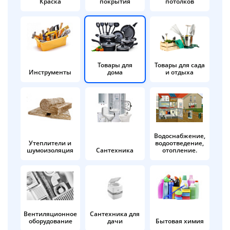
Краска
покрытия
потолков
Добавляйте товары
в корзину
Оплачивайте сегодня только
Товары для
Товары для сада
Инструменты
дома
и отдыха
25
% картой любого банка
Получайте товар
выбранный способом
Водоснабжение,
Утеплители и
водоотведение,
шумоизоляция
Сантехника
отопление.
Оставшиеся
75
% будут
списываться
с вашей карты
по
25
%
каждые 2 недели
Вентиляционное
Сантехника для
оборудование
дачи
Бытовая химия
Подробнее