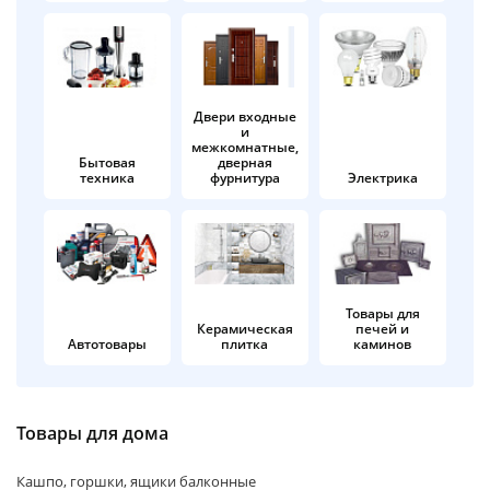
об оплате Плайтом
Двери входные
и
Остались вопросы?
25
межкомнатные,
8 800 302-02-51
Бытовая
дверная
техника
фурнитура
Электрика
plait.ru
раз в 2
недели
Товары для
Керамическая
печей и
Автотовары
плитка
каминов
Товары для дома
Кашпо, горшки, ящики балконные