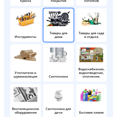
Краска
покрытия
потолков
Добавляйте товары
в корзину
Оплачивайте сегодня только
Товары для
Товары для сада
Инструменты
дома
и отдыха
25
% картой любого банка
Получайте товар
выбранный способом
Водоснабжение,
Утеплители и
водоотведение,
шумоизоляция
Сантехника
отопление.
Оставшиеся
75
% будут
списываться
с вашей карты
по
25
%
каждые 2 недели
Вентиляционное
Сантехника для
оборудование
дачи
Бытовая химия
Подробнее