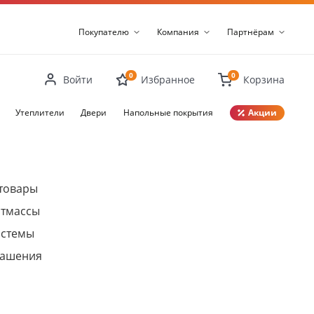
Покупателю
Компания
Партнёрам
0
0
Войти
Избранное
Корзина
Утеплители
Двери
Напольные покрытия
Акции
Закрыть
товары
стмассы
истемы
рашения