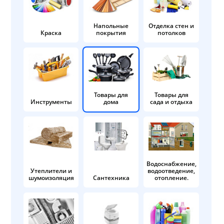
Напольные
Отделка стен и
Краска
покрытия
потолков
Товары для
Товары для
Инструменты
дома
сада и отдыха
Водоснабжение,
Утеплители и
водоотведение,
шумоизоляция
Сантехника
отопление.