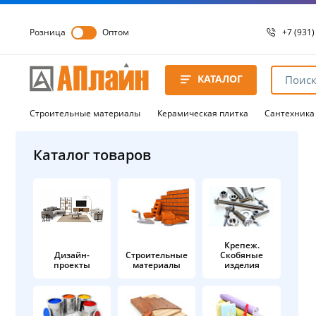
Розница
Оптом
+7 (931)
+7 (931)
8 8172 
КАТАЛОГ
8 8172 
8 8172 
Строительные материалы
Керамическая плитка
Сантехника
Каталог товаров
Крепеж.
Дизайн-
Строительные
Скобяные
проекты
материалы
изделия