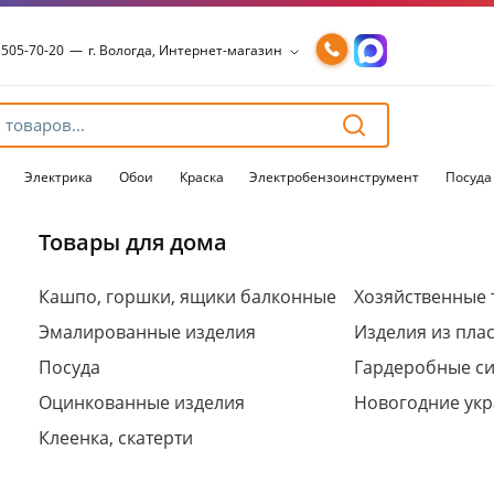
 505-70-20
—
г. Вологда, Интернет-магазин
 505-70-20
—
г. Вологда, Интернет-магазин
54-15-99
—
г. Вологда, Чернышевского, 147А
54-15-98
—
г. Вологда, Конева, 36
54-15-96
—
г. Вологда, Пошехонское ш., 18
Электрика
Обои
Краска
Электробензоинструмент
Посуда
Товары для дома
Для клиентов всех банков
Кашпо, горшки, ящики балконные
Хозяйственные 
Эмалированные изделия
Изделия из пла
Разбейте
оплату
Посуда
Гардеробные с
на части
без переплат
Оцинкованные изделия
Новогодние ук
Клеенка, скатерти
График платежей