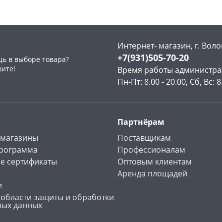
Интернет- магазин, г. Воло
+7(931)505-70-20
ь в выборе товара?
раз в 2 недели
шите!
Время работы администра
Пн-Пт: 8.00 - 20.00, Сб, Вс: 8
Партнёрам
 магазины
Поставщикам
программа
Профессионалам
е сертификаты
Оптовым клиентам
Аренда площадей
и
 области защиты и обработки
ных данных