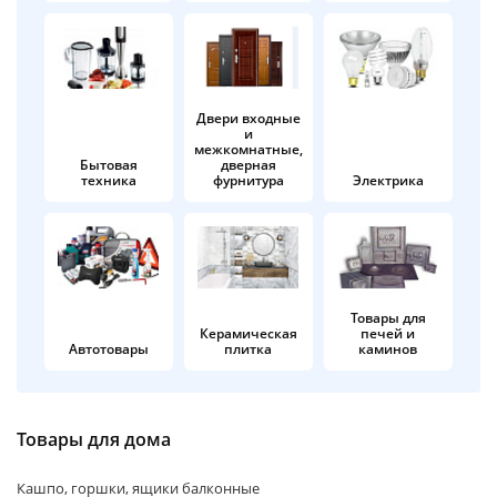
об оплате Плайтом
Двери входные
и
Остались вопросы?
25
межкомнатные,
8 800 302-02-51
Бытовая
дверная
техника
фурнитура
Электрика
plait.ru
раз в 2
недели
Товары для
Керамическая
печей и
Автотовары
плитка
каминов
Товары для дома
Кашпо, горшки, ящики балконные