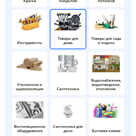
Краска
покрытия
потолков
Добавляйте товары
в корзину
Оплачивайте сегодня только
Товары для
Товары для сада
Инструменты
дома
и отдыха
25
% картой любого банка
Получайте товар
выбранный способом
Водоснабжение,
Утеплители и
водоотведение,
шумоизоляция
Сантехника
отопление.
Оставшиеся
75
% будут
списываться
с вашей карты
по
25
%
каждые 2 недели
Вентиляционное
Сантехника для
оборудование
дачи
Бытовая химия
Подробнее