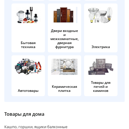
об оплате Плайтом
Двери входные
и
Остались вопросы?
25
межкомнатные,
8 800 302-02-51
Бытовая
дверная
техника
фурнитура
Электрика
plait.ru
раз в 2
недели
Товары для
Керамическая
печей и
Автотовары
плитка
каминов
Товары для дома
Кашпо, горшки, ящики балконные