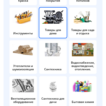
Краска
покрытия
потолков
Добавляйте товары
в корзину
Оплачивайте сегодня только
Товары для
Товары для сада
Инструменты
дома
и отдыха
25
% картой любого банка
Получайте товар
выбранный способом
Водоснабжение,
Утеплители и
водоотведение,
шумоизоляция
Сантехника
отопление.
Оставшиеся
75
% будут
списываться
с вашей карты
по
25
%
каждые 2 недели
Вентиляционное
Сантехника для
оборудование
дачи
Бытовая химия
Подробнее