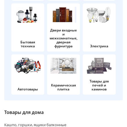
об оплате Плайтом
Двери входные
и
Остались вопросы?
25
межкомнатные,
8 800 302-02-51
Бытовая
дверная
техника
фурнитура
Электрика
plait.ru
раз в 2
недели
Товары для
Керамическая
печей и
Автотовары
плитка
каминов
Товары для дома
Кашпо, горшки, ящики балконные