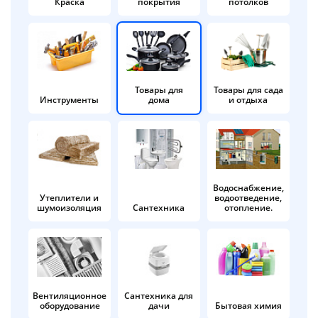
Краска
покрытия
потолков
Добавляйте товары
в корзину
Оплачивайте сегодня только
Товары для
Товары для сада
Инструменты
дома
и отдыха
25
% картой любого банка
Получайте товар
выбранный способом
Водоснабжение,
Утеплители и
водоотведение,
шумоизоляция
Сантехника
отопление.
Оставшиеся
75
% будут
списываться
с вашей карты
по
25
%
каждые 2 недели
Вентиляционное
Сантехника для
оборудование
дачи
Бытовая химия
Подробнее