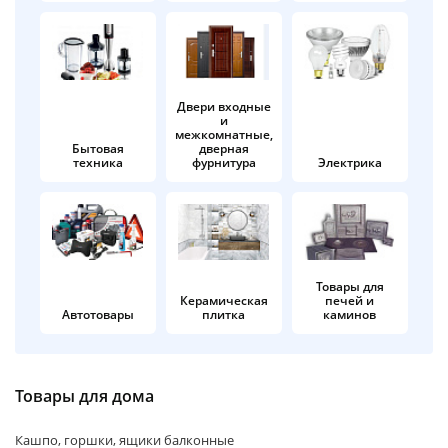
об оплате Плайтом
Двери входные
и
Остались вопросы?
25
межкомнатные,
8 800 302-02-51
Бытовая
дверная
техника
фурнитура
Электрика
plait.ru
раз в 2
недели
Товары для
Керамическая
печей и
Автотовары
плитка
каминов
Товары для дома
Кашпо, горшки, ящики балконные