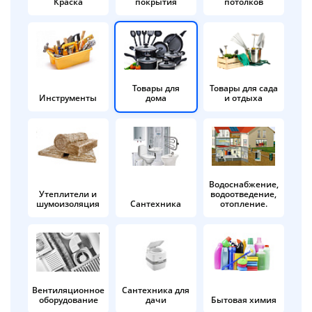
Краска
покрытия
потолков
Добавляйте товары
в корзину
Оплачивайте сегодня только
Товары для
Товары для сада
Инструменты
дома
и отдыха
25
% картой любого банка
Получайте товар
выбранный способом
Водоснабжение,
Утеплители и
водоотведение,
шумоизоляция
Сантехника
отопление.
Оставшиеся
75
% будут
списываться
с вашей карты
по
25
%
каждые 2 недели
Вентиляционное
Сантехника для
оборудование
дачи
Бытовая химия
Подробнее