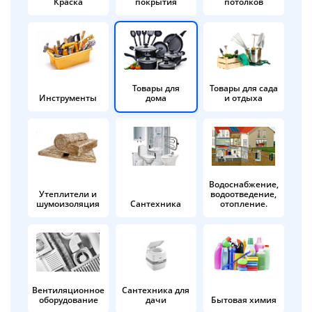
Краска
покрытия
потолков
Добавляйте товары
в корзину
Оплачивайте сегодня только
Товары для
Товары для сада
Инструменты
дома
и отдыха
25
% картой любого банка
Получайте товар
выбранный способом
Водоснабжение,
Утеплители и
водоотведение,
шумоизоляция
Сантехника
отопление.
Оставшиеся
75
% будут
списываться
с вашей карты
по
25
%
каждые 2 недели
Вентиляционное
Сантехника для
оборудование
дачи
Бытовая химия
Подробнее