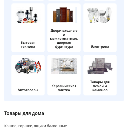
об оплате Плайтом
Двери входные
и
Остались вопросы?
25
межкомнатные,
8 800 302-02-51
Бытовая
дверная
техника
фурнитура
Электрика
plait.ru
раз в 2
недели
Товары для
Керамическая
печей и
Автотовары
плитка
каминов
Товары для дома
Кашпо, горшки, ящики балконные