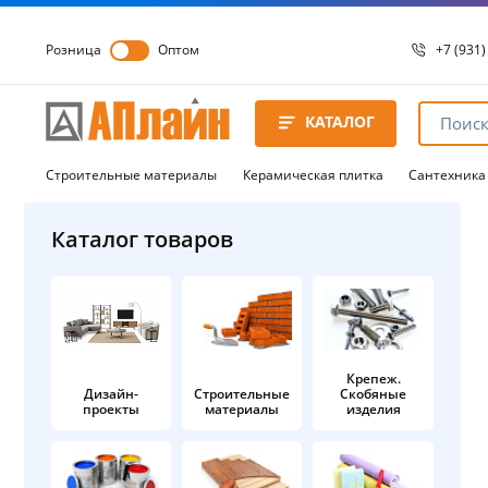
Розница
Оптом
+7 (931)
+7 (931)
8 8172 
КАТАЛОГ
8 8172 
8 8172 
Строительные материалы
Керамическая плитка
Сантехника
Каталог товаров
Крепеж.
Дизайн-
Строительные
Скобяные
проекты
материалы
изделия