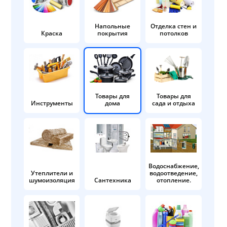
Напольные
Отделка стен и
Краска
покрытия
потолков
Товары для
Товары для
Инструменты
дома
сада и отдыха
Водоснабжение,
Утеплители и
водоотведение,
шумоизоляция
Сантехника
отопление.