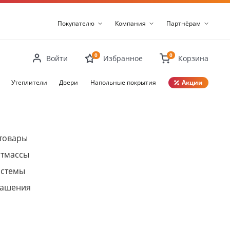
Покупателю
Компания
Партнёрам
0
0
Войти
Избранное
Корзина
Утеплители
Двери
Напольные покрытия
Акции
Закрыть
товары
стмассы
истемы
рашения