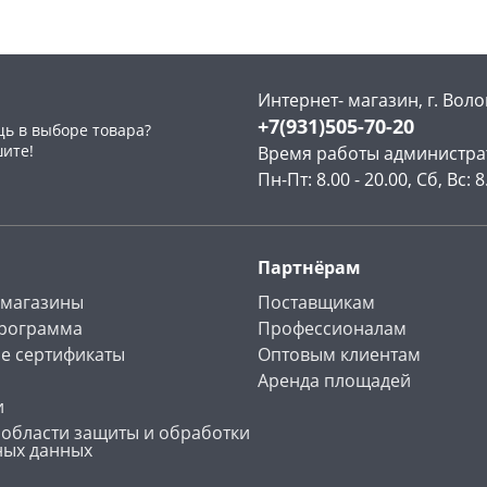
Интернет- магазин, г. Воло
+7(931)505-70-20
ь в выборе товара?
раз в 2 недели
шите!
Время работы администра
Пн-Пт: 8.00 - 20.00, Сб, Вс: 8
Партнёрам
 магазины
Поставщикам
программа
Профессионалам
е сертификаты
Оптовым клиентам
Аренда площадей
и
 области защиты и обработки
ных данных