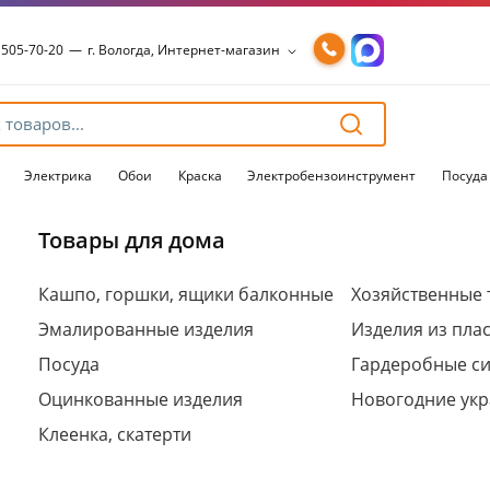
 505-70-20
—
г. Вологда, Интернет-магазин
 505-70-20
—
г. Вологда, Интернет-магазин
54-15-99
—
г. Вологда, Чернышевского, 147А
54-15-98
—
г. Вологда, Конева, 36
54-15-96
—
г. Вологда, Пошехонское ш., 18
Электрика
Обои
Краска
Электробензоинструмент
Посуда
Товары для дома
Для клиентов всех банков
Кашпо, горшки, ящики балконные
Хозяйственные 
Эмалированные изделия
Изделия из пла
Разбейте
оплату
Посуда
Гардеробные с
на части
без переплат
Оцинкованные изделия
Новогодние ук
Клеенка, скатерти
График платежей