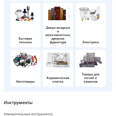
об оплате Плайтом
Двери входные
и
Остались вопросы?
25
межкомнатные,
8 800 302-02-51
Бытовая
дверная
техника
фурнитура
Электрика
plait.ru
раз в 2
недели
Товары для
Керамическая
печей и
Автотовары
плитка
каминов
Инструменты
Измерительные инструменты