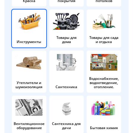
Краска
покрытия
потолков
Добавляйте товары
в корзину
Оплачивайте сегодня только
Товары для
Товары для сада
Инструменты
дома
и отдыха
25
% картой любого банка
Получайте товар
выбранный способом
Водоснабжение,
Утеплители и
водоотведение,
шумоизоляция
Сантехника
отопление.
Оставшиеся
75
% будут
списываться
с вашей карты
по
25
%
каждые 2 недели
Вентиляционное
Сантехника для
оборудование
дачи
Бытовая химия
Подробнее