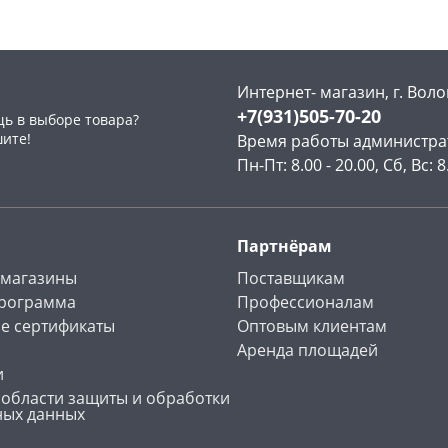
Интернет- магазин, г. Воло
+7(931)505-70-20
ь в выборе товара?
раз в 2 недели
шите!
Время работы администра
Пн-Пт: 8.00 - 20.00, Сб, Вс: 8
Партнёрам
 магазины
Поставщикам
программа
Профессионалам
е сертификаты
Оптовым клиентам
Аренда площадей
и
 области защиты и обработки
ных данных