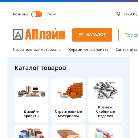
Розница
Оптом
+7 (931)
+7 (931)
8 8172 
КАТАЛОГ
8 8172 
8 8172 
Строительные материалы
Керамическая плитка
Сантехника
Каталог товаров
Крепеж.
Дизайн-
Строительные
Скобяные
проекты
материалы
изделия