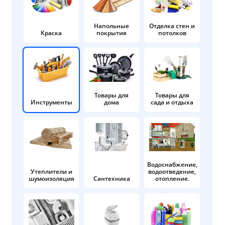
Напольные
Отделка стен и
Краска
покрытия
потолков
Товары для
Товары для
Инструменты
дома
сада и отдыха
Водоснабжение,
Утеплители и
водоотведение,
шумоизоляция
Сантехника
отопление.