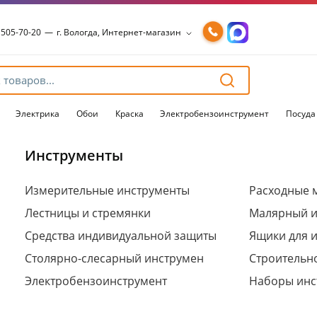
 505-70-20
—
г. Вологда, Интернет-магазин
 505-70-20
—
г. Вологда, Интернет-магазин
54-15-99
—
г. Вологда, Чернышевского, 147А
54-15-98
—
г. Вологда, Конева, 36
54-15-96
—
г. Вологда, Пошехонское ш., 18
Электрика
Обои
Краска
Электробензоинструмент
Посуда
Инструменты
Для клиентов всех банков
Измерительные инструменты
Расходные 
Лестницы и стремянки
Малярный и
Разбейте
оплату
Средства индивидуальной защиты
Ящики для 
на части
без переплат
Столярно-слесарный инструмен
Строительн
Электробензоинструмент
Наборы инс
График платежей