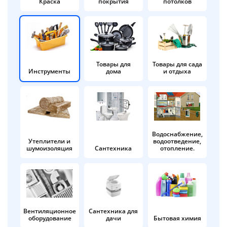
Краска
покрытия
потолков
Добавляйте товары
в корзину
Оплачивайте сегодня только
Товары для
Товары для сада
Инструменты
дома
и отдыха
25
% картой любого банка
Получайте товар
выбранный способом
Водоснабжение,
Утеплители и
водоотведение,
шумоизоляция
Сантехника
отопление.
Оставшиеся
75
% будут
списываться
с вашей карты
по
25
%
каждые 2 недели
Вентиляционное
Сантехника для
оборудование
дачи
Бытовая химия
Подробнее