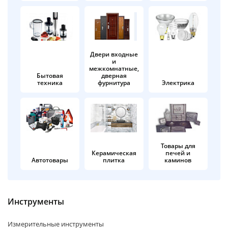
об оплате Плайтом
Двери входные
и
Остались вопросы?
25
межкомнатные,
8 800 302-02-51
Бытовая
дверная
техника
фурнитура
Электрика
plait.ru
раз в 2
недели
Товары для
Керамическая
печей и
Автотовары
плитка
каминов
Инструменты
Измерительные инструменты