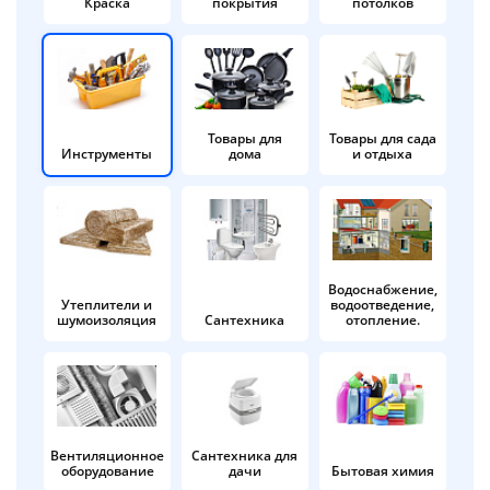
Краска
покрытия
потолков
Добавляйте товары
в корзину
Оплачивайте сегодня только
Товары для
Товары для сада
Инструменты
дома
и отдыха
25
% картой любого банка
Получайте товар
выбранный способом
Водоснабжение,
Утеплители и
водоотведение,
шумоизоляция
Сантехника
отопление.
Оставшиеся
75
% будут
списываться
с вашей карты
по
25
%
каждые 2 недели
Вентиляционное
Сантехника для
оборудование
дачи
Бытовая химия
Подробнее