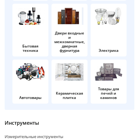
об оплате Плайтом
Двери входные
и
Остались вопросы?
25
межкомнатные,
8 800 302-02-51
Бытовая
дверная
техника
фурнитура
Электрика
plait.ru
раз в 2
недели
Товары для
Керамическая
печей и
Автотовары
плитка
каминов
Инструменты
Измерительные инструменты