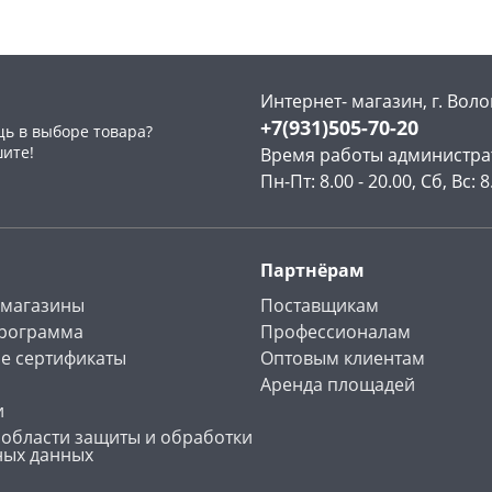
Интернет- магазин, г. Воло
+7(931)505-70-20
ь в выборе товара?
раз в 2 недели
шите!
Время работы администра
Пн-Пт: 8.00 - 20.00, Сб, Вс: 8
Партнёрам
 магазины
Поставщикам
программа
Профессионалам
е сертификаты
Оптовым клиентам
Аренда площадей
и
 области защиты и обработки
ных данных