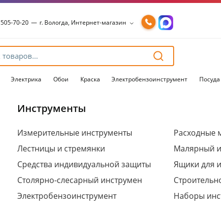
 505-70-20
—
г. Вологда, Интернет-магазин
 505-70-20
—
г. Вологда, Интернет-магазин
54-15-99
—
г. Вологда, Чернышевского, 147А
54-15-98
—
г. Вологда, Конева, 36
54-15-96
—
г. Вологда, Пошехонское ш., 18
Электрика
Обои
Краска
Электробензоинструмент
Посуда
Инструменты
Для клиентов всех банков
Измерительные инструменты
Расходные 
Лестницы и стремянки
Малярный и
Разбейте
оплату
Средства индивидуальной защиты
Ящики для 
на части
без переплат
Столярно-слесарный инструмен
Строительн
Электробензоинструмент
Наборы инс
График платежей