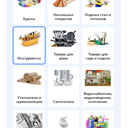
Напольные
Отделка стен и
Краска
покрытия
потолков
Товары для
Товары для
Инструменты
дома
сада и отдыха
Водоснабжение,
Утеплители и
водоотведение,
шумоизоляция
Сантехника
отопление.