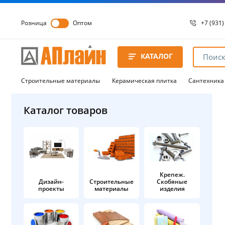
Розница
Оптом
+7 (931)
+7 (931)
8 8172 
КАТАЛОГ
8 8172 
8 8172 
Строительные материалы
Керамическая плитка
Сантехника
Каталог товаров
Крепеж.
Дизайн-
Строительные
Скобяные
проекты
материалы
изделия