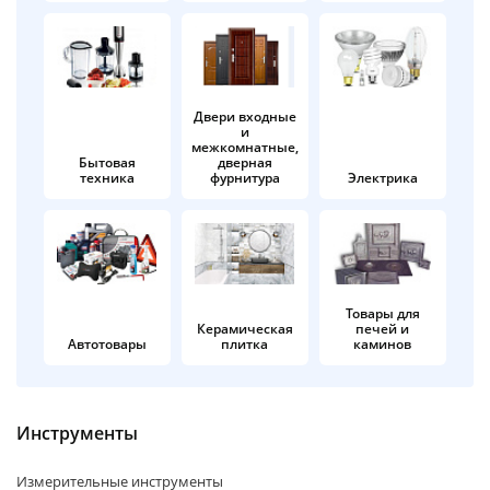
об оплате Плайтом
Двери входные
и
Остались вопросы?
25
межкомнатные,
8 800 302-02-51
Бытовая
дверная
техника
фурнитура
Электрика
plait.ru
раз в 2
недели
Товары для
Керамическая
печей и
Автотовары
плитка
каминов
Инструменты
Измерительные инструменты