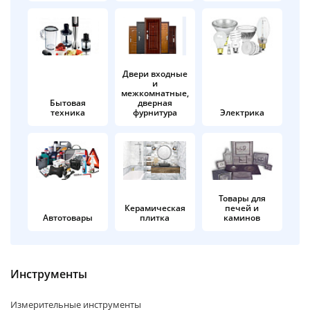
об оплате Плайтом
Двери входные
и
Остались вопросы?
25
межкомнатные,
8 800 302-02-51
Бытовая
дверная
техника
фурнитура
Электрика
plait.ru
раз в 2
недели
Товары для
Керамическая
печей и
Автотовары
плитка
каминов
Инструменты
Измерительные инструменты