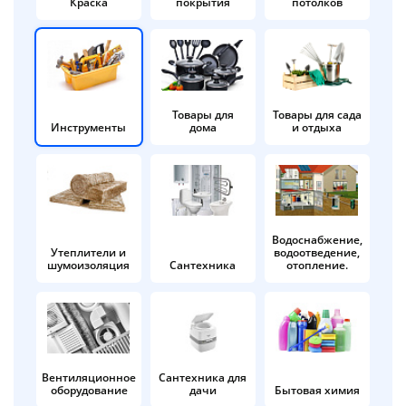
Краска
покрытия
потолков
Добавляйте товары
в корзину
Оплачивайте сегодня только
Товары для
Товары для сада
Инструменты
дома
и отдыха
25
% картой любого банка
Получайте товар
выбранный способом
Водоснабжение,
Утеплители и
водоотведение,
шумоизоляция
Сантехника
отопление.
Оставшиеся
75
% будут
списываться
с вашей карты
по
25
%
каждые 2 недели
Вентиляционное
Сантехника для
оборудование
дачи
Бытовая химия
Подробнее