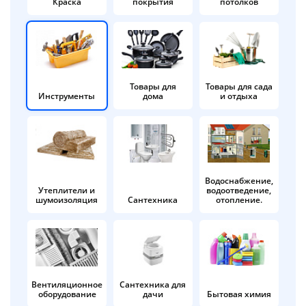
Краска
покрытия
потолков
Добавляйте товары
в корзину
Оплачивайте сегодня только
Товары для
Товары для сада
Инструменты
дома
и отдыха
25
% картой любого банка
Получайте товар
выбранный способом
Водоснабжение,
Утеплители и
водоотведение,
шумоизоляция
Сантехника
отопление.
Оставшиеся
75
% будут
списываться
с вашей карты
по
25
%
каждые 2 недели
Вентиляционное
Сантехника для
оборудование
дачи
Бытовая химия
Подробнее