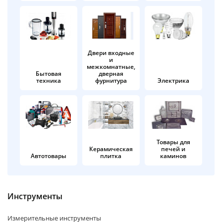
об оплате Плайтом
Двери входные
и
Остались вопросы?
25
межкомнатные,
8 800 302-02-51
Бытовая
дверная
техника
фурнитура
Электрика
plait.ru
раз в 2
недели
Товары для
Керамическая
печей и
Автотовары
плитка
каминов
Инструменты
Измерительные инструменты