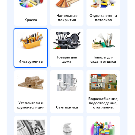
Напольные
Отделка стен и
Краска
покрытия
потолков
Товары для
Товары для
Инструменты
дома
сада и отдыха
Водоснабжение,
Утеплители и
водоотведение,
шумоизоляция
Сантехника
отопление.