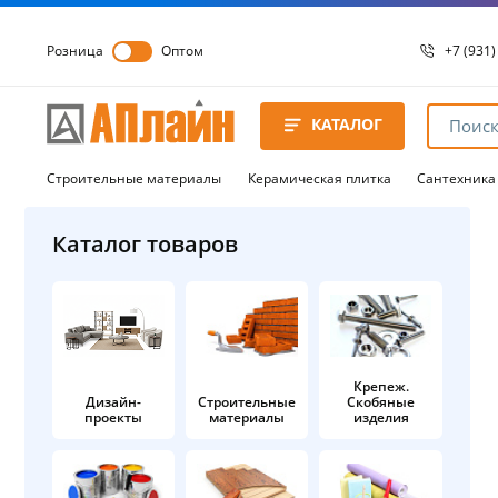
Розница
Оптом
+7 (931)
+7 (931)
8 8172 
КАТАЛОГ
8 8172 
8 8172 
Строительные материалы
Керамическая плитка
Сантехника
Каталог товаров
Крепеж.
Дизайн-
Строительные
Скобяные
проекты
материалы
изделия