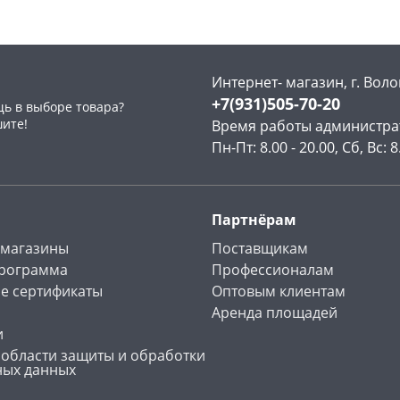
Интернет- магазин, г. Воло
+7(931)505-70-20
ь в выборе товара?
раз в 2 недели
шите!
Время работы администра
Пн-Пт: 8.00 - 20.00, Сб, Вс: 8
Партнёрам
 магазины
Поставщикам
программа
Профессионалам
е сертификаты
Оптовым клиентам
Аренда площадей
и
 области защиты и обработки
ных данных