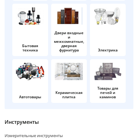
об оплате Плайтом
Двери входные
и
Остались вопросы?
25
межкомнатные,
8 800 302-02-51
Бытовая
дверная
техника
фурнитура
Электрика
plait.ru
раз в 2
недели
Товары для
Керамическая
печей и
Автотовары
плитка
каминов
Инструменты
Измерительные инструменты