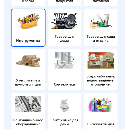
Краска
покрытия
потолков
Добавляйте товары
в корзину
Оплачивайте сегодня только
Товары для
Товары для сада
Инструменты
дома
и отдыха
25
% картой любого банка
Получайте товар
выбранный способом
Водоснабжение,
Утеплители и
водоотведение,
шумоизоляция
Сантехника
отопление.
Оставшиеся
75
% будут
списываться
с вашей карты
по
25
%
каждые 2 недели
Вентиляционное
Сантехника для
оборудование
дачи
Бытовая химия
Подробнее