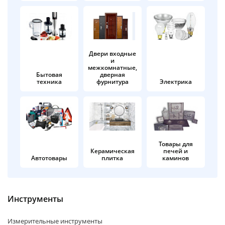
об оплате Плайтом
Двери входные
и
Остались вопросы?
25
межкомнатные,
8 800 302-02-51
Бытовая
дверная
техника
фурнитура
Электрика
plait.ru
раз в 2
недели
Товары для
Керамическая
печей и
Автотовары
плитка
каминов
Инструменты
Измерительные инструменты