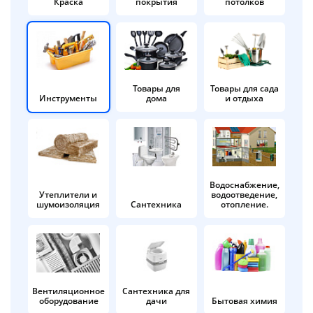
Краска
покрытия
потолков
Добавляйте товары
в корзину
Оплачивайте сегодня только
Товары для
Товары для сада
Инструменты
дома
и отдыха
25
% картой любого банка
Получайте товар
выбранный способом
Водоснабжение,
Утеплители и
водоотведение,
шумоизоляция
Сантехника
отопление.
Оставшиеся
75
% будут
списываться
с вашей карты
по
25
%
каждые 2 недели
Вентиляционное
Сантехника для
оборудование
дачи
Бытовая химия
Подробнее