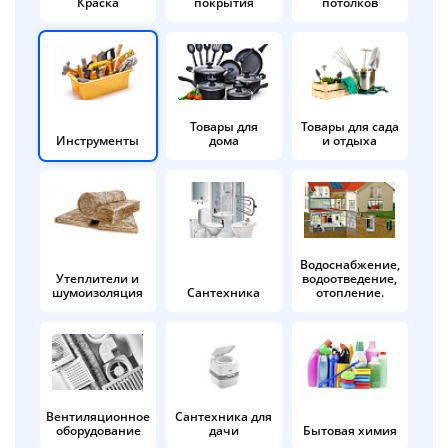
Краска
покрытия
потолков
Добавляйте товары
в корзину
Оплачивайте сегодня только
Товары для
Товары для сада
Инструменты
дома
и отдыха
25
% картой любого банка
Получайте товар
выбранный способом
Водоснабжение,
Утеплители и
водоотведение,
шумоизоляция
Сантехника
отопление.
Оставшиеся
75
% будут
списываться
с вашей карты
по
25
%
каждые 2 недели
Вентиляционное
Сантехника для
оборудование
дачи
Бытовая химия
Подробнее