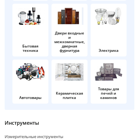
об оплате Плайтом
Двери входные
и
Остались вопросы?
25
межкомнатные,
8 800 302-02-51
Бытовая
дверная
техника
фурнитура
Электрика
plait.ru
раз в 2
недели
Товары для
Керамическая
печей и
Автотовары
плитка
каминов
Инструменты
Измерительные инструменты