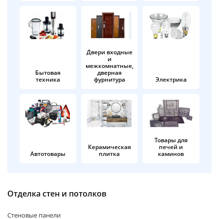
об оплате Плайтом
Двери входные
и
Остались вопросы?
25
межкомнатные,
8 800 302-02-51
Бытовая
дверная
техника
фурнитура
Электрика
plait.ru
раз в 2
недели
Товары для
Керамическая
печей и
Автотовары
плитка
каминов
Отделка стен и потолков
Стеновые панели