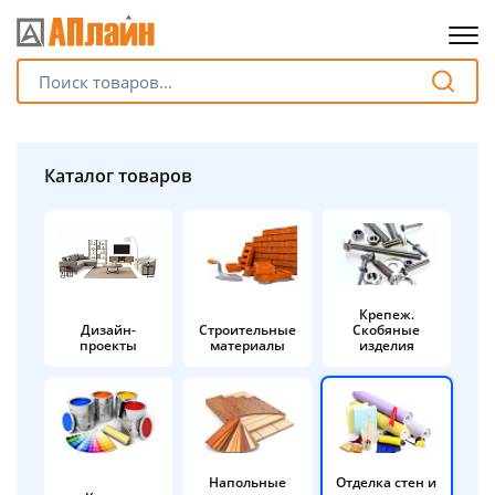
Для клиентов всех банков
Разбейте
Каталог товаров
оплату
на части
без переплат
Крепеж.
Дизайн-
Строительные
Скобяные
График платежей
проекты
материалы
изделия
Сегодня
25
%
Напольные
Отделка стен и