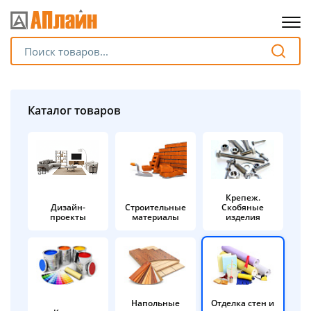
Для клиентов всех банков
Разбейте
Каталог товаров
оплату
на части
без переплат
Крепеж.
Дизайн-
Строительные
Скобяные
График платежей
проекты
материалы
изделия
Сегодня
25
%
Напольные
Отделка стен и