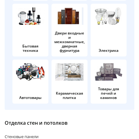
об оплате Плайтом
Двери входные
и
Остались вопросы?
25
межкомнатные,
8 800 302-02-51
Бытовая
дверная
техника
фурнитура
Электрика
plait.ru
раз в 2
недели
Товары для
Керамическая
печей и
Автотовары
плитка
каминов
Отделка стен и потолков
Стеновые панели