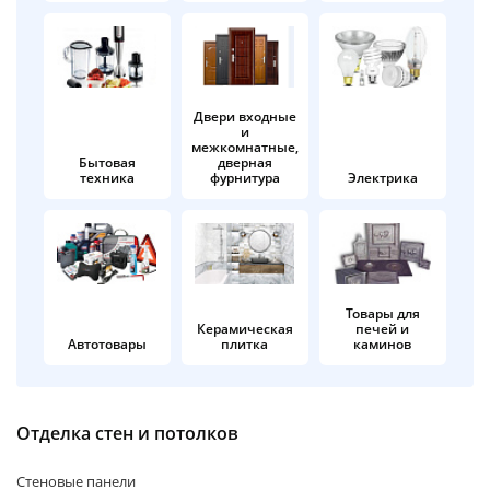
об оплате Плайтом
Двери входные
и
Остались вопросы?
25
межкомнатные,
8 800 302-02-51
Бытовая
дверная
техника
фурнитура
Электрика
plait.ru
раз в 2
недели
Товары для
Керамическая
печей и
Автотовары
плитка
каминов
Отделка стен и потолков
Стеновые панели