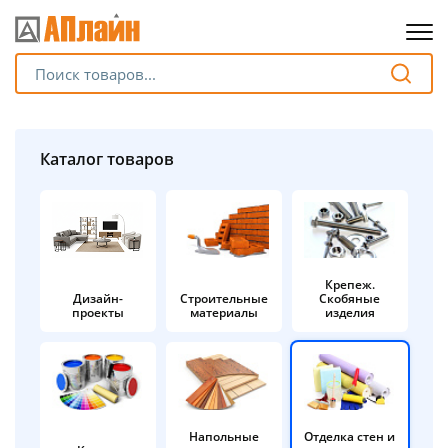
Для клиентов всех банков
Разбейте
Каталог товаров
оплату
на части
без переплат
Крепеж.
Дизайн-
Строительные
Скобяные
График платежей
проекты
материалы
изделия
Сегодня
25
%
Напольные
Отделка стен и