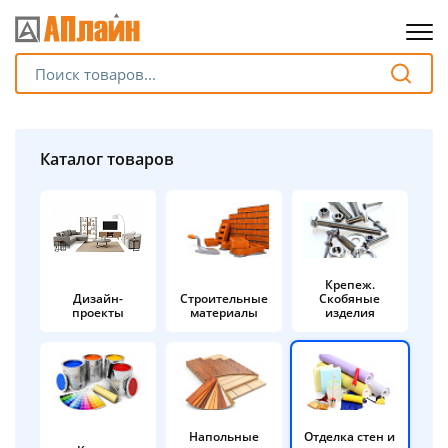
Для клиентов всех банков
Разбейте
Каталог товаров
оплату
на части
без переплат
Крепеж.
Дизайн-
Строительные
Скобяные
График платежей
проекты
материалы
изделия
Сегодня
25
%
Напольные
Отделка стен и