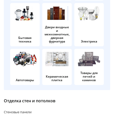
об оплате Плайтом
Двери входные
и
Остались вопросы?
25
межкомнатные,
8 800 302-02-51
Бытовая
дверная
техника
фурнитура
Электрика
plait.ru
раз в 2
недели
Товары для
Керамическая
печей и
Автотовары
плитка
каминов
Отделка стен и потолков
Стеновые панели