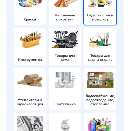
Напольные
Отделка стен и
Краска
покрытия
потолков
Товары для
Товары для
Инструменты
дома
сада и отдыха
Водоснабжение,
Утеплители и
водоотведение,
шумоизоляция
Сантехника
отопление.