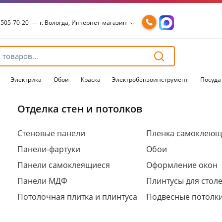
 505-70-20
—
г. Вологда, Интернет-магазин
 505-70-20
—
г. Вологда, Интернет-магазин
54-15-99
—
г. Вологда, Чернышевского, 147А
54-15-98
—
г. Вологда, Конева, 36
54-15-96
—
г. Вологда, Пошехонское ш., 18
Электрика
Обои
Краска
Электробензоинструмент
Посуда
Отделка стен и потолков
Для клиентов всех банков
Стеновые панели
Пленка самоклеющ
Панели-фартуки
Обои
Разбейте
оплату
Панели самоклеящиеся
Оформление окон
на части
без переплат
Панели МДФ
Плинтусы для стол
Потолочная плитка и плинтуса
Подвесные потолк
График платежей