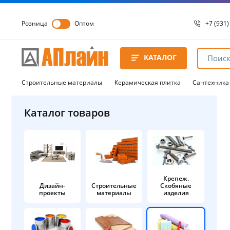
Розница
Оптом
+7 (931)
+7 (931)
8 8172 
КАТАЛОГ
8 8172 
8 8172 
Строительные материалы
Керамическая плитка
Сантехника
Каталог товаров
Крепеж.
Дизайн-
Строительные
Скобяные
проекты
материалы
изделия