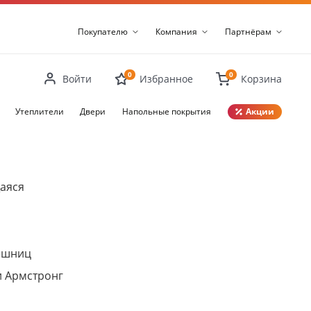
Покупателю
Компания
Партнёрам
0
0
Войти
Избранное
Корзина
Утеплители
Двери
Напольные покрытия
Акции
Закрыть
аяся
ешниц
и Армстронг