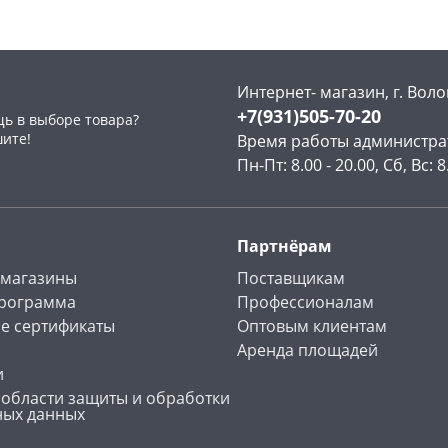
Интернет- магазин, г. Воло
+7(931)505-70-20
ь в выборе товара?
раз в 2 недели
шите!
Время работы администра
Пн-Пт: 8.00 - 20.00, Сб, Вс: 8
Партнёрам
 магазины
Поставщикам
программа
Профессионалам
е сертификаты
Оптовым клиентам
Аренда площадей
и
 области защиты и обработки
ных данных