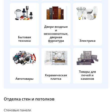
об оплате Плайтом
Двери входные
и
Остались вопросы?
25
межкомнатные,
8 800 302-02-51
Бытовая
дверная
техника
фурнитура
Электрика
plait.ru
раз в 2
недели
Товары для
Керамическая
печей и
Автотовары
плитка
каминов
Отделка стен и потолков
Стеновые панели