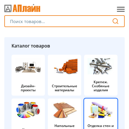
Для клиентов всех банков
Разбейте
Каталог товаров
оплату
на части
без переплат
Крепеж.
Дизайн-
Строительные
Скобяные
График платежей
проекты
материалы
изделия
Сегодня
25
%
Напольные
Отделка стен и