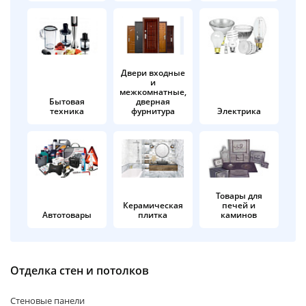
об оплате Плайтом
Двери входные
и
Остались вопросы?
25
межкомнатные,
8 800 302-02-51
Бытовая
дверная
техника
фурнитура
Электрика
plait.ru
раз в 2
недели
Товары для
Керамическая
печей и
Автотовары
плитка
каминов
Отделка стен и потолков
Стеновые панели