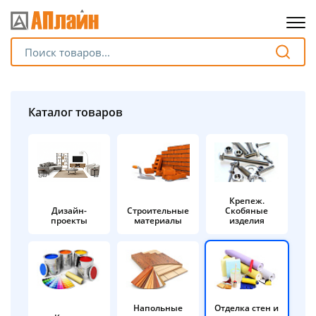
Для клиентов всех банков
Разбейте
Каталог товаров
оплату
на части
без переплат
Крепеж.
Дизайн-
Строительные
Скобяные
График платежей
проекты
материалы
изделия
Сегодня
25
%
Напольные
Отделка стен и